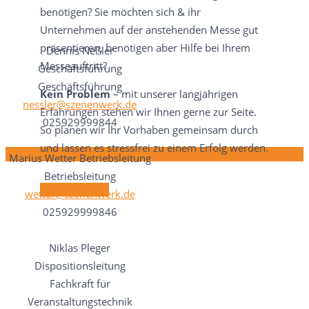
benötigen? Sie möchten sich & ihr
Unternehmen auf der anstehenden Messe gut
präsentieren, benötigen aber Hilfe bei Ihrem
Dennis Neßler
Messeauftritt?
Geschäftsführung
Geschäftsführung
Kein Problem
– mit unserer langjährigen
nessler@szenenwerk.de
Erfahrungen stehen wir Ihnen gerne zur Seite.
025929999844
So planen wir Ihr Vorhaben gemeinsam durch
und lassen es stressfrei zu einem Erfolg werden.
Marius Wetter
Betriebsleitung
Betriebsleitung
Jetzt Anfragen!
wetter@szenenwerk.de
025929999846
Niklas Pleger
Dispositionsleitung
Fachkraft für
Veranstaltungstechnik