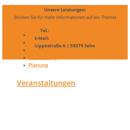
Unsere Leistungen:
(klicken Sie für mehr Informationen auf ein Thema)
Tel.:
02592 / 999984 -0
Veranstaltungen
E-Mail:
info@szenenwerk.de
Messen
Lippestraße 6 | 59379 Selm
Hybride Events
Vermietung
Planung
Veranstaltungen