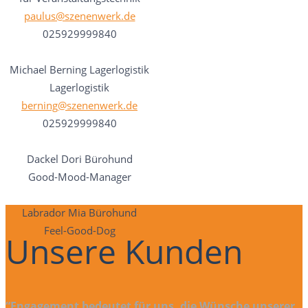
paulus@szenenwerk.de
025929999840
Michael Berning
Lagerlogistik
Lagerlogistik
berning@szenenwerk.de
025929999840
Dackel Dori
Bürohund
Good-Mood-Manager
Labrador Mia
Bürohund
Feel-Good-Dog
Unsere Kunden
“Engagement bedeutet für uns, die Wünsche unserer