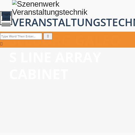
Toggle
VERANSTALTUNGSTECH
menu
SEEBURG GALEO
S LINE ARRAY
CABINET